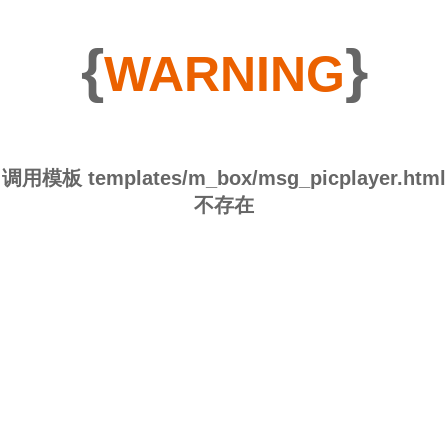
{
}
WARNING
调用模板 templates/m_box/msg_picplayer.html
不存在