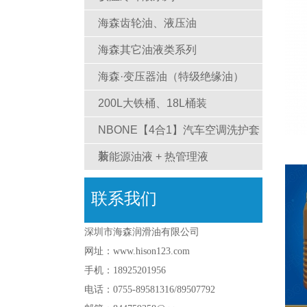
海森齿轮油、液压油
海森其它油液类系列
海森·变压器油（特级绝缘油）
200L大铁桶、18L桶装
NBONE【4合1】汽车空调洗护套
装
新能源油液 + 热管理液
联系我们
深圳市海森润滑油有限公司
网址：www.hison123.com
手机：18925201956
电话：0755-89581316/89507792