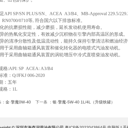
API SP/SN PLUS/SN、ACEA A3/B4、MB-Approval 229.5/229.
、RN0700/0710等, 符合国六以下排放标准。
强化的抗磨损性能，减少磨损，延长发动机使用寿命。
优异的热氧化安定性，有效减少沉积物在引擎内部高温区的形成。
优异的清净分散性及低温流动性，能持久保持引擎清洁和燃油经济
适用于采用曲轴箱通风装置和催化转化器的电喷式汽油发动机。
适用于采用曲轴箱通风装置的涡轮增压中冷式直喷柴油发动机。
:API: SP ACEA: A3/B4
准：Q/JFKJ 006-2020
期：五年
规格：1L
条：
金·擎魔0W-40
下一条 ：
银·擎魔-5W-40 1L/4L（升级铁罐）
pyright © 深圳市海森润滑油有限公司
粤ICP备2022043864号
电脑版
|
手