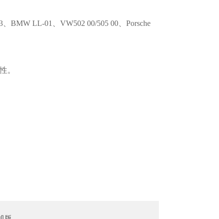
3、BMW LL-01、VW502 00/505 00、Porsche
性。
机版