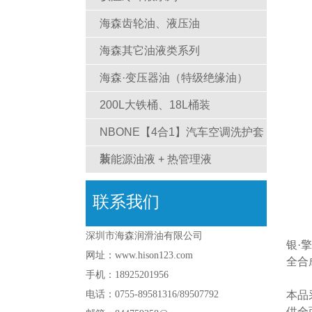
海森齿轮油、液压油
海森其它油液类系列
海森·变压器油（特级绝缘油）
200L大铁桶、18L桶装
NBONE【4合1】汽车空调洗护套
装
新能源油液 + 热管理液
联系我们
深圳市海森润滑油有限公司
银·擎
网址：www.hison123.com
全合
手机：18925201956
电话：0755-89581316/89507792
本品
供全