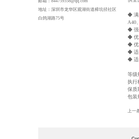
邮箱：844759358@qq.com
地址：深圳市龙华区观湖街道樟坑径社区
◆ 满足
白鸽湖路75号
A40
◆ 
◆ 
◆ 
◆ 
◆ 
等级规格
执行标
保质
包装
上一
Co