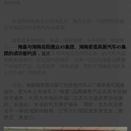
签约现场
在
接到湖南海森分部消息后，海森总部一行即时
组织
前
往湖南邵阳市龙腾汽车4S集团。
踏着暖冬的朝阳，海森人满怀激情，
马不停蹄，
继前两
次——
海森与湖南岳阳惠众4S集团、湖南娄底高新汽车4S集
团的成功签约后，
这次
又与湖南邵阳市排名第一的汽车4S店
龙腾集团签约。此次签约的成功，也
再一次佐证海森品牌旗
下的精养产品，品质过硬，性能卓越，受到了湖南各地区本
土汽车4S厂商的垂青。
当然，
海森精养项目除了为当地汽车4S厂商带来可观收
益外，更为
本土市场导入
“海森”品牌精养产品及其专业的
技术服务，
共同为本地区终端门店及车主提供更加优质
的、全面的、专业的汽车养护服务
。
同时，也为车主带
去不一样的驾驭体验感，让车主们驾驭爱车更安全、更
舒适、更放心。