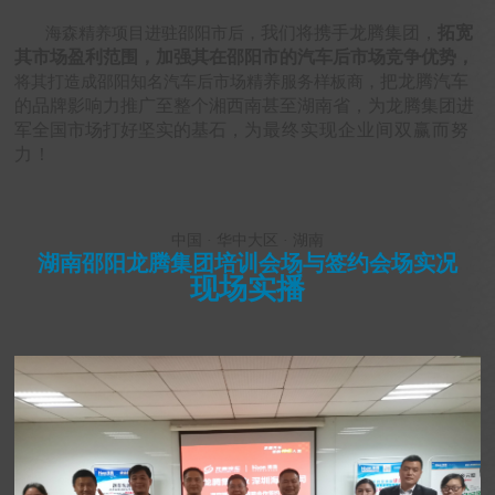
我们将携手龙腾集团，
拓宽
海森精养项目进驻邵阳市后，
其市场盈利范围，加强其在邵阳市的汽车后市场竞争优势，
养
把龙腾汽车
将其打造成邵阳知名汽车后市场精
服务样板商，
的品牌影响力推广至整个湘西南甚至湖南省，为龙腾集团进
军全国市场打好坚实的基石，
为最终实现企业间双赢而努
力！
中国 · 华中大区 · 湖南
湖南邵阳龙腾集团培训
会场与签约会场实况
现场实播