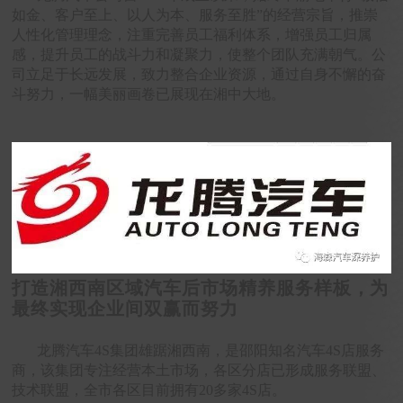
如金、客户至上、以人为本、服务至胜”的经营宗旨，推崇
人性化管理理念，注重完善员工福利体系，增强员工归属
感，提升员工的战斗力和凝聚力，使整个团队充满朝气。公
司立足于长远发展，致力整合企业资源，通过自身不懈的奋
斗努力，一幅美丽画卷已展现在湘中大地。
打造湘西南区域
汽车后市场
精养
服务样板
，
为
最终实现企业间双赢而努力
龙腾汽车4S集团雄踞湘西南，是邵阳知名汽车4S店服务
商，
该集团专注经营本土市场，各区分店已形成服务联盟、
技术联盟，全市各区目前拥有20多家4S店。