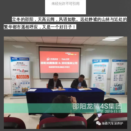
立冬的邵阳，天高云阔，风语如歌。远处静谧的山林与近处的
繁华都市遥相呼应，又是一个好日子！