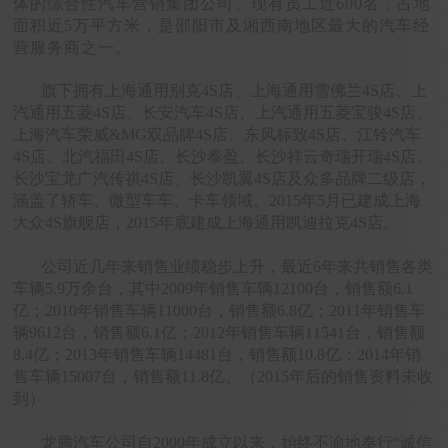
体的综合性汽车营销集团公司。现有员工近600名，占地
面积近5万平方米，是邵阳市及湘西南地区最大的汽车经
营服务商之一。
旗下拥有上海通用别克4S店、上海通用雪佛兰4S店、上
汽通用五菱4S店、长安汽车4S店、上汽通用五菱宝骏4S店、
上海汽车荣威&MG双品牌4S店、东风标致4S店、江铃汽车
4S店、北汽福田4S店、长沙泰盈、长沙祥云奇瑞开瑞4S店、
长沙宝龙广汽传祺4S店、长沙凯翼4S店及众多品牌二级店，
涵盖了轿车、微型车车、卡车领域。2015年5月已建成上海
大众4S旗舰店，2015年底建成上海通用凯迪拉克4S店。
公司近几年来销售业绩稳步上升，最近6年来共销售各类
车辆5.9万余台，其中2009年销售车辆12100台，销售额6.1
亿；2010年销售车辆11000台，销售额6.8亿；2011年销售车
辆9612台，销售额6.1亿；2012年销售车辆11541台，销售额
8.4亿；2013年销售车辆14481台，销售额10.8亿；2014年销
售车辆15007台，销售额11.8亿。（2015年后的销售资料未收
到）
龙腾汽车公司自2000年成立以来，始终不渝地奉行“诚信