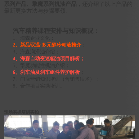
系列产品、擎魔系列机油产品
，还介绍了以上产品的
最新更换方法与步骤要领。
汽车精养课程安排与知识概况：
1、海森企业文化；
2、新品驭温·多元醇冷却液推介
；
3、海森润滑油介绍；
4、海森自动变速箱油项目解析；
5、擎魔功能性机油介绍；
6、
刹车油及刹车组件养护解析
；
7、门店营销知识培训（含销售话术）；
8、合作项目实操培训。
现场实操培训实拍：