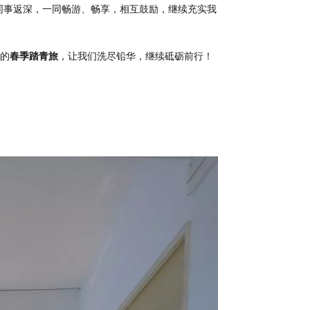
同事返深，一同畅游、畅享，相互鼓励，继续充实我
的
春季踏青旅
，让我们洗尽铅华，继续砥砺前行！