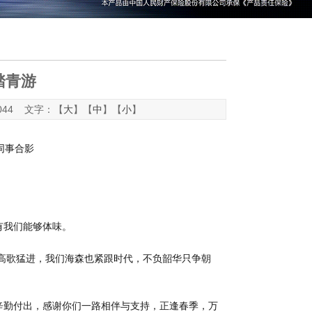
季踏青游
-044 文字：【
大
】【
中
】【
小
】
司同事合影
有我们能够体味。
备高歌猛进，我们海森也紧跟时代，不负韶华只争朝
辛勤付出，感谢你们一路相伴与支持，正逢春季，万